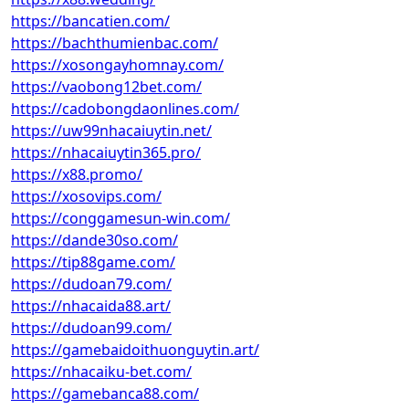
https://bancatien.com/
https://bachthumienbac.com/
https://xosongayhomnay.com/
https://vaobong12bet.com/
https://cadobongdaonlines.com/
https://uw99nhacaiuytin.net/
https://nhacaiuytin365.pro/
https://x88.promo/
https://xosovips.com/
https://conggamesun-win.com/
https://dande30so.com/
https://tip88game.com/
https://dudoan79.com/
https://nhacaida88.art/
https://dudoan99.com/
https://gamebaidoithuonguytin.art/
https://nhacaiku-bet.com/
https://gamebanca88.com/