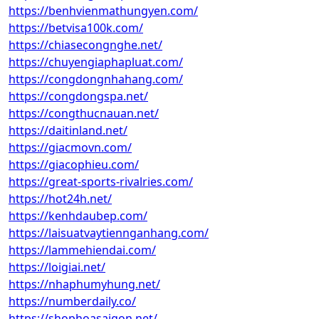
https://benhvienmathungyen.com/
https://betvisa100k.com/
https://chiasecongnghe.net/
https://chuyengiaphapluat.com/
https://congdongnhahang.com/
https://congdongspa.net/
https://congthucnauan.net/
https://daitinland.net/
https://giacmovn.com/
https://giacophieu.com/
https://great-sports-rivalries.com/
https://hot24h.net/
https://kenhdaubep.com/
https://laisuatvaytiennganhang.com/
https://lammehiendai.com/
https://loigiai.net/
https://nhaphumyhung.net/
https://numberdaily.co/
https://shophoasaigon.net/