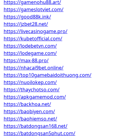
https://gamenohu88.art/
https://gameslotviet.com/
https://good88k.ink/
https://jzbet28.net/
https://livecasinogame.pro/
https://kubetofficial.com/
https://lodebetvn.com/
https://lodegame.com/
https://max-88.pro/
https://nhacai9bet.online/
https://top10gamebaidoithuong.com/
https://nuoilokep.com/
https://thaychotso.com/
https://apkgamemod.com/
https://backhoa.net/
https://baobiyen.com/
https://baohiemso.net/
https://batdongsan168.net/
https://batdongsan5phut.com/