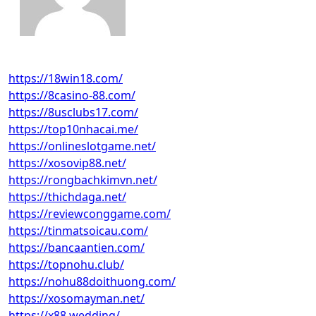
https://18win18.com/
https://8casino-88.com/
https://8usclubs17.com/
https://top10nhacai.me/
https://onlineslotgame.net/
https://xosovip88.net/
https://rongbachkimvn.net/
https://thichdaga.net/
https://reviewconggame.com/
https://tinmatsoicau.com/
https://bancaantien.com/
https://topnohu.club/
https://nohu88doithuong.com/
https://xosomayman.net/
https://x88.wedding/