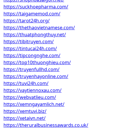
https://suckhoepharma.com/
https://taigamemod.com/
https://tarot24h.org/
https://thethaovietnamese.com/
https://thuatphongthuy.net/
https://tibitruyen.com/
https://tintucai24h.com/
https://tipcongnghe.com/
https://top10thuonghieu.com/
https://truyenfullhd.com/
https://truyenhayonline.com/
https://tuvi24h.com/
https://vaytiennoxau.com/
https://webvatlieu.com/
https://xemngayamlich.net/
https://xemtuvi.biz/
https://xetaivn.net/
https://theruralbusinessawards.co.uk/