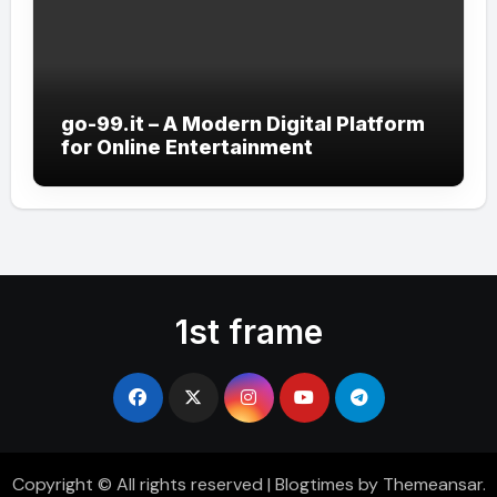
go-99.it – A Modern Digital Platform
for Online Entertainment
1st frame
Copyright © All rights reserved
|
Blogtimes
by
Themeansar
.