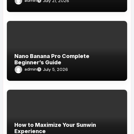
admin
July 21, 2026
Nano Banana Pro Complete
Beginner’s Guide
admin
July 5, 2026
How to Maximize Your Sunwin
Experience