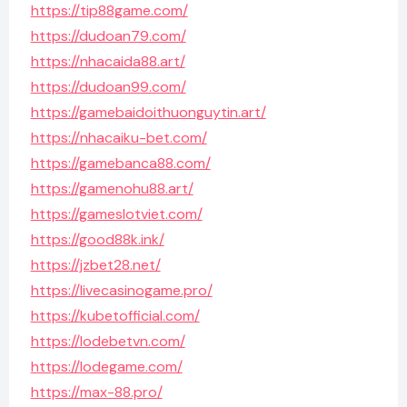
https://tip88game.com/
https://dudoan79.com/
https://nhacaida88.art/
https://dudoan99.com/
https://gamebaidoithuonguytin.art/
https://nhacaiku-bet.com/
https://gamebanca88.com/
https://gamenohu88.art/
https://gameslotviet.com/
https://good88k.ink/
https://jzbet28.net/
https://livecasinogame.pro/
https://kubetofficial.com/
https://lodebetvn.com/
https://lodegame.com/
https://max-88.pro/