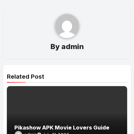
By
admin
Related Post
Pikashow APK Movie Lovers Guide