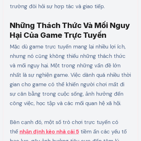
trường đòi hỏi sự hợp tác và giao tiếp.
Những Thách Thức Và Mối Nguy
Hại Của Game Trực Tuyến
Mặc dù game trực tuyến mang lại nhiều lợi ích,
nhưng nó cũng không thiếu những thách thức
và mối nguy hại. Một trong những vấn đề lớn
nhất là sự nghiện game. Việc dành quá nhiều thời
gian cho game có thể khiến người chơi mất đi
sự cân bằng trong cuộc sống, ảnh hưởng đến
công việc, học tập và các mối quan hệ xã hội.
Bên cạnh đó, một số trò chơi trực tuyến có
thể
nhận định kèo nhà cái 5
tiềm ẩn các yếu tố