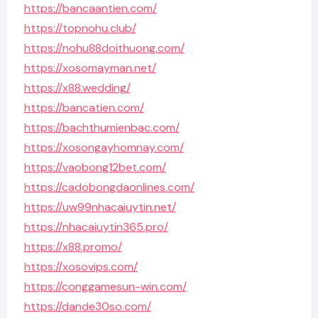
https://bancaantien.com/
https://topnohu.club/
https://nohu88doithuong.com/
https://xosomayman.net/
https://x88.wedding/
https://bancatien.com/
https://bachthumienbac.com/
https://xosongayhomnay.com/
https://vaobong12bet.com/
https://cadobongdaonlines.com/
https://uw99nhacaiuytin.net/
https://nhacaiuytin365.pro/
https://x88.promo/
https://xosovips.com/
https://conggamesun-win.com/
https://dande30so.com/