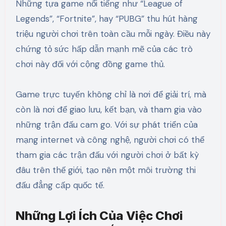
Những tựa game nổi tiếng như “League of
Legends”, “Fortnite”, hay “PUBG” thu hút hàng
triệu người chơi trên toàn cầu mỗi ngày. Điều này
chứng tỏ sức hấp dẫn mạnh mẽ của các trò
chơi này đối với cộng đồng game thủ.
Game trực tuyến không chỉ là nơi để giải trí, mà
còn là nơi để giao lưu, kết bạn, và tham gia vào
những trận đấu cam go. Với sự phát triển của
mạng internet và công nghệ, người chơi có thể
tham gia các trận đấu với người chơi ở bất kỳ
đâu trên thế giới, tạo nên một môi trường thi
đấu đẳng cấp quốc tế.
Những Lợi Ích Của Việc Chơi