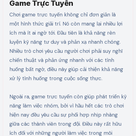
Game Trực Tuyến
Chơi game trực tuyến không chỉ đơn giản là
một hình thức giải trí. Nó còn mang lại nhiều lợi
ích mà ít ai ngờ tới. Đầu tiên là khả năng rèn
luyện kỹ năng tư duy và phản xạ nhanh chóng.
Nhiều trò chơi yêu cầu người chơi phải suy nghĩ
chiến thuật và phản ứng nhanh với các tình
huống bất ngờ, điều này giúp cải thiện khả năng
xử lý tình huống trong cuộc sống thực.
Ngoài ra, game trực tuyến còn giúp phát triển kỹ
năng làm việc nhóm, bởi vì hầu hết các trò chơi
hiện nay đều yêu cầu sự phối hợp nhịp nhàng
giữa các thành viên trong đội. Điều này rất hữu
ích đối với những người làm việc trong môi