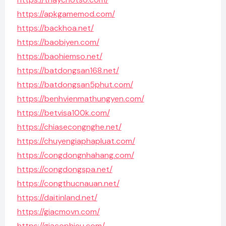
https://apkgamemod.com/
https://backhoa.net/
https://baobiyen.com/
https://baohiemso.net/
https://batdongsan168.net/
https://batdongsan5phut.com/
https://benhvienmathungyen.com/
https://betvisa100k.com/
https://chiasecongnghe.net/
https://chuyengiaphapluat.com/
https://congdongnhahang.com/
https://congdongspa.net/
https://congthucnauan.net/
https://daitinland.net/
https://giacmovn.com/
https://giacophieu.com/