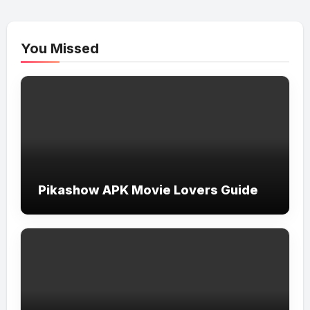
You Missed
Pikashow APK Movie Lovers Guide